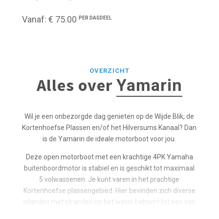
Vanaf: € 75.00
PER DAGDEEL
OVERZICHT
Alles over
Yamarin
Wil je een onbezorgde dag genieten op de Wijde Blik, de
Kortenhoefse Plassen en/of het Hilversums Kanaal? Dan
is de Yamarin de ideale motorboot voor jou.
Deze open motorboot met een krachtige 4PK Yamaha
buitenboordmotor is stabiel en is geschikt tot maximaal
5 volwassenen. Je kunt varen in het prachtige
Kortenhoefse plassengebied. Hier bevinden zich diverse
eilanden met stranden en het water behoort tot een van
de schoonste wateren van Nederland, waardoor je met