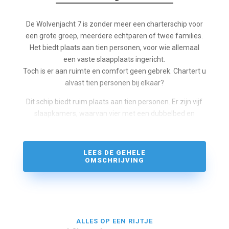
De Wolvenjacht 7 is zonder meer een charterschip voor
een grote groep, meerdere echtparen of twee families.
Het biedt plaats aan tien personen, voor wie allemaal
een vaste slaapplaats ingericht.
Toch is er aan ruimte en comfort geen gebrek. Chartert u
alvast tien personen bij elkaar?
Dit schip biedt ruim plaats aan tien personen. Er zijn vijf
slaapkamers, waarvan vier met een dubbelbed en
een met een stapelbed. In het voorschip bevindt zich een
ruime douche- en toiletruimte bij twee slaapkamers.
In het achterschip is ook een ruime douche en een apart
LEES DE GEHELE
toilet aanwezig bij de overige drie slaapkamers.
OMSCHRIJVING
Daar vindt ook een grote extra kast op de gang. In de
salon bevinden zich twee zithoeken schuin tegenover
elkaar.
De keuken is twee stappen naar beneden aan
stuurboordzijde gesitueerd. Het enorme achterdek,
ALLES OP EEN RIJTJE