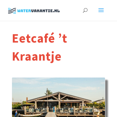
Zoeken
naar:
Eetcafé ’t
Kraantje