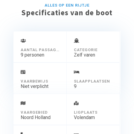
DVD,
ALLES OP EEN RIJTJE
Digitenne,
Specificaties van de boot
Automatische reddingsvesten,
Reddingsvlot,
Heteluchtverwarming,
Warm en koud water,
Buiten douche,
Stuurwielbesturing,
AANTAL PASSAGIERS
CATEGORIE
9 personen
Zelf varen
VAARBEWIJS
SLAAPPLAATSEN
Niet verplicht
9
VAARGEBIED
LIGPLAATS
Noord Holland
Volendam