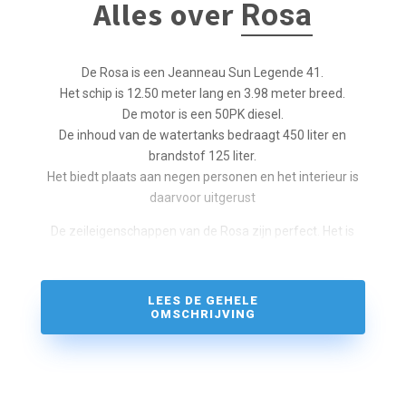
Alles over
Rosa
De Rosa is een Jeanneau Sun Legende 41.
Het schip is 12.50 meter lang en 3.98 meter breed.
De motor is een 50PK diesel.
De inhoud van de watertanks bedraagt 450 liter en
brandstof 125 liter.
Het biedt plaats aan negen personen en het interieur is
daarvoor uitgerust
De zeileigenschappen van de Rosa zijn perfect. Het is
een snel schip, zeewaardig uitgerust en van alle
gemakken en veiligheidsmiddelen voorzien.
Het schip is onder meer uitgerust met de volgende
LEES DE GEHELE
OMSCHRIJVING
voorzieningen:
Gps, Navtex,
Marifoon,
KTV,