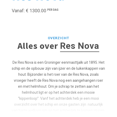
Vanaf: € 1300.00
PER DAG
OVERZICHT
Alles over
Res Nova
De Res Nova is een Groninger eenmasttjalk uit 1895. Het
schip en de opbouw zijn van ijzer en de luikenkappen van
hout. Bijzonder is het roer van de Res Nova, zoals
vroeger heeft de Res Nova nog een aangehangen roer
en met helmhout. Om je schrap te zetten aan het
helmhout ligt er op het achterdek een mooie
“kippenloop”. Vanf het achterdek heb je een mooi
overzicht over het schip en onze gasten zijn natuurlijk
van harte welkom om op het achterdek te komen sturen,
meehelpen of navigeren. Op het achterdek is ook de