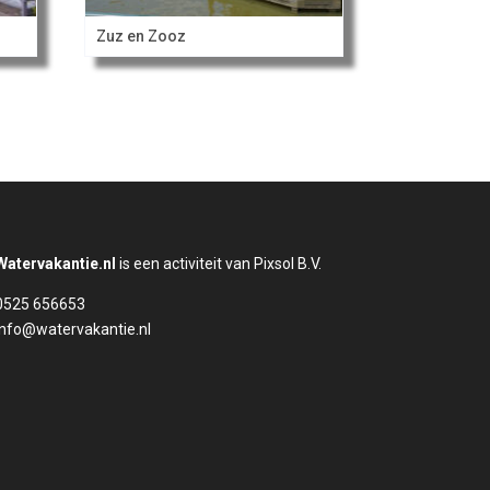
Zuz en Zooz
Watervakantie.nl
is een activiteit van Pixsol B.V.
0525 656653
info@watervakantie.nl