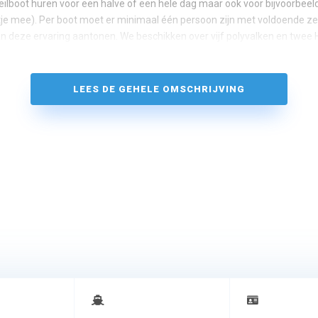
zeilboot huren voor een halve of een hele dag maar ook voor bijvoorbe
tje mee). Per boot moet er minimaal één persoon zijn met voldoende zei
an deze ervaring aantonen. We beschikken over vijf polyvalken en twee 
LEES DE GEHELE OMSCHRIJVING