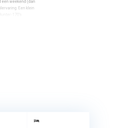
eld een weekend (dan
lervaring. Een klein
Hunter-170’s.