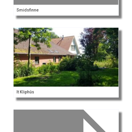
Smidsfinne
It Kliphûs