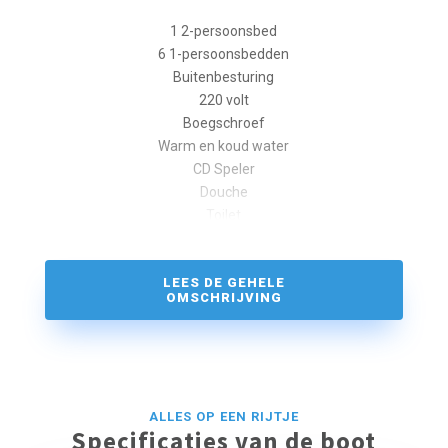
1 2-persoonsbed
6 1-persoonsbedden
Buitenbesturing
220 volt
Boegschroef
Warm en koud water
CD Speler
Douche
Toilet
Koelkast
Koelkast
LEES DE GEHELE
Televisie
OMSCHRIJVING
Verwarming
Walstroom
Vaarbewijsvrij
ALLES OP EEN RIJTJE
Specificaties van de boot