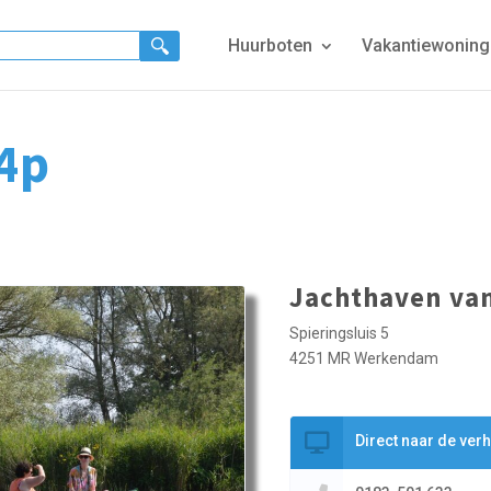
Huurboten
Vakantiewonin
4p
Jachthaven va
Spieringsluis 5
4251 MR Werkendam
Direct naar de ver