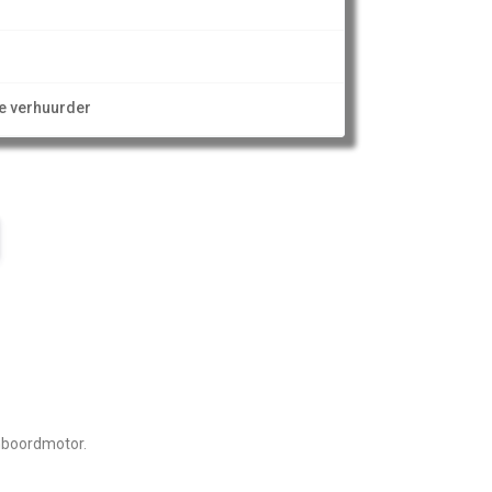
ze verhuurder
enboordmotor.