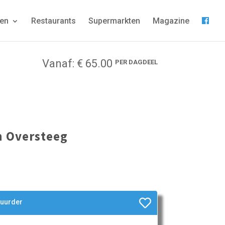
gen
Restaurants
Supermarkten
Magazine
Vanaf: € 65.00
PER DAGDEEL
n Oversteeg
huurder