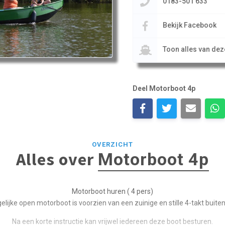
0183-501 633
Bekijk Facebook
Toon alles van de
Deel Motorboot 4p
OVERZICHT
Alles over
Motorboot 4p
Motorboot huren ( 4 pers)
lijke open motorboot is voorzien van een zuinige en stille 4-takt buit
Na een korte instructie kan vrijwel iedereen deze boot besturen.