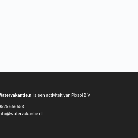
Watervakantie.nl
is een activiteit van Pixsol B.V.
0525 656653
info@watervakantie.nl