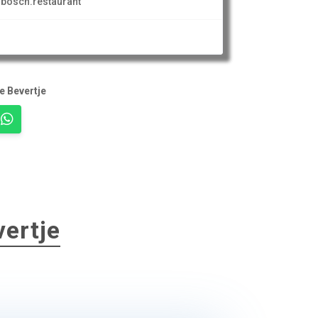
bosch.restaurant
e Bevertje
vertje