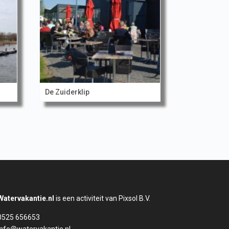
De Zuiderklip
Watervakantie.nl
is een activiteit van Pixsol B.V.
0525 656653