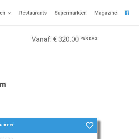
gen
Restaurants
Supermarkten
Magazine
Vanaf: € 320.00
PER DAG
em
huurder