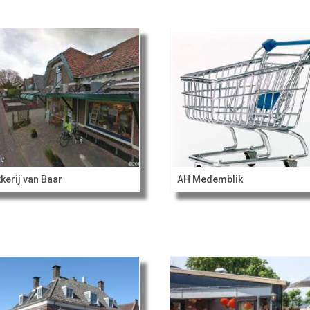
kerij van Baar
AH Medemblik