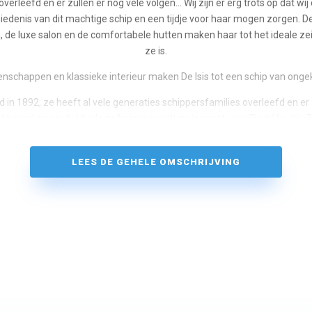
verleefd en er zullen er nog vele volgen… Wij zijn er erg trots op dat wi
hiedenis van dit machtige schip en een tijdje voor haar mogen zorgen. D
 de luxe salon en de comfortabele hutten maken haar tot het ideale zei
ze is.
enschappen en klassieke interieur maken De Isis tot een schip van ong
d in 1892, ze heeft al vele generaties schippersfamilies overleefd en er 
prachtige individuele zeilreizen wordt ze ingezet voor ‘Bedrijfsuitje Ze
ad’. De fantastische zeileigenschappen, de luxe salon en de comforta
ale zeilvakantie schip dat ze is. Aan boord vindt u een gezellig dagverbl
LEES DE GEHELE OMSCHRIJVING
 met horeca gasfornuis en oven, douches en toiletten. Slaapgelegenhei
 tweepersoonshutten, 1 driepersoonshut en 3 vierpersoonshutten. Iede
 het schip voorzien van een centrale verwarming, stromend warm en k
24V.