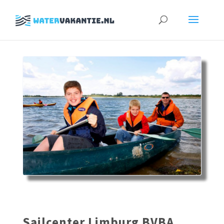
Zoeken
naar:
Sailcenter Limburg BVBA