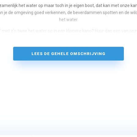
amenlijk het water op maar toch in je eigen boot, dat kan met onze kan
an je de omgeving goed verkennen, de beverdammen spotten en de wild
het water.
n of met z’n twee het water op in een kleinere kano? Huur dan een van onz
LEES DE GEHELE OMSCHRIJVING