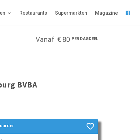
gen
Restaurants
Supermarkten
Magazine
Vanaf: € 80
PER DAGDEEL
mburg BVBA
huurder