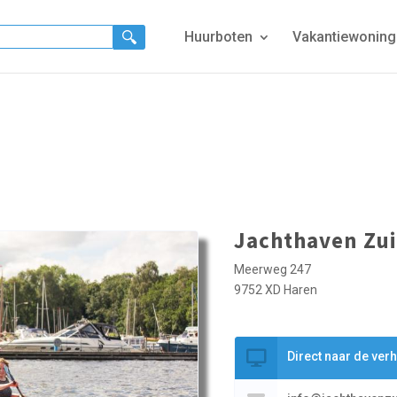
Huurboten
Vakantiewonin
Jachthaven Zu
Meerweg 247
9752 XD Haren
Direct naar de ver