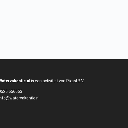
Watervakantie.nl
is een activiteit van Pixsol B.V.
0525 656653
info@watervakantie.nl