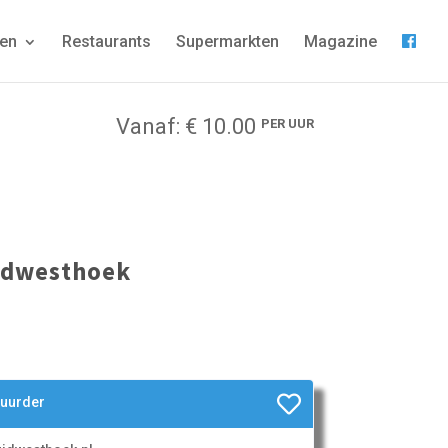
gen
Restaurants
Supermarkten
Magazine
Vanaf: € 10.00
PER UUR
idwesthoek
huurder