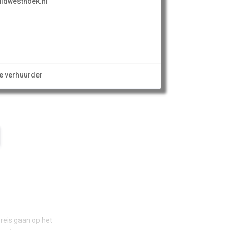
idwesthoek.nl
ze verhuurder
sreis gaan op het