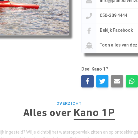
info@jachthavenzu
050-309 4444
Bekijk Facebook
Toon alles van de
Deel Kano 1P
OVERZICHT
Alles over
Kano 1P
ijk ingesteld? Wil je dichtbij het wateroppervlak zitten en op ontdekking