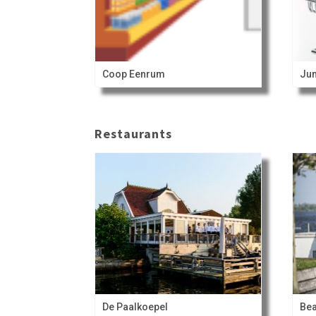
Coop Eenrum
Ju
Restaurants
De Paalkoepel
Bea