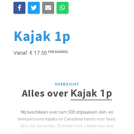
Kajak 1p
Vanaf: € 17.50
PER DAGDEEL
OVERZICHT
Alles over
Kajak 1p
Wij beschikken over ruim 500 zitplaatsen: één- en
tweepersoons kajaks en Canadese kano’s voor twee,
drie, vier personen. Ze staan voor u klaar voor een
sportieve ontdekkingstocht door het Linge gebied.