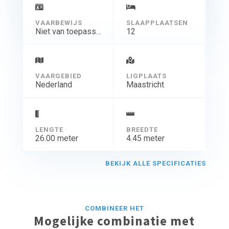
individueel boeken – Voor uw Prive Charters of groeps
reis incl. Catering en excursie programma maken wij
VAARBEWIJS
SLAAPPLAATSEN
graag een voorstel .
Niet van toepassing
12
Kijkt u op onze website www.dutchparadise.com
Miss Elly – Capt Mart en Crew heten u hartelijk welkom
VAARGEBIED
aan boord.
LIGPLAATS
Nederland
Maastricht
LENGTE
BREEDTE
26.00 meter
4.45 meter
BEKIJK ALLE SPECIFICATIES
COMBINEER HET
Mogelijke combinatie met