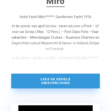
Miró
Hotel Yacht Miró***** Gentlemen Yacht 1916
In de zomer van april tot nov.- varen wij voor u Privé – of
voor uw Groep ( Max . 12 Pers.) – First Class Fiets –Vaar
vakanties – Meerdaagse Cruises – Business Charters en
Dagtochten vanuit Maastricht & Kanne in Holland, België
en Frankrijk .
In de Winter van Nov. tot Mei Ligt Hotel Yacht Miró*****
In de Historische Haven t`Bassin als uw Floating Hotel &
B&B voor een overnachting of weekendje weg in het
Bourgondische Maastricht .
LEES DE GEHELE
OMSCHRIJVING
Dit Prachtige in 1916 gebouwde Luxe Salon Yacht Miró
***** is in 2011/14 volledig onder architectuur opnieuw
in de oude Belle Epoque stijl gerestaureerd. en is
voorzien van alle modern Comfort – veiligheid -. Met
nieuwe nautische en moderne milieu sparende techniek