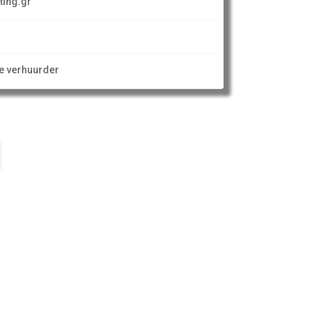
ting.gr
ze verhuurder