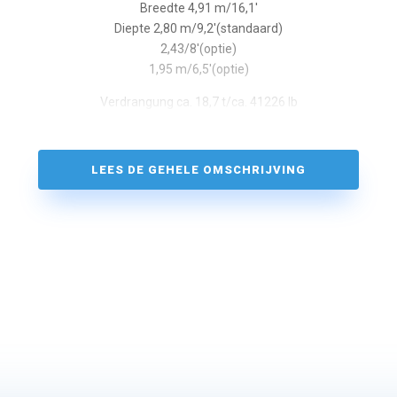
Breedte 4,91 m/16,1′
Diepte 2,80 m/9,2′(standaard)
2,43/8′(optie)
1,95 m/6,5′(optie)
Verdrangung ca. 18,7 t/ca. 41226 lb
Ballast ca. 5,8 t/ca. 12,804 lb
Motor / motor 80.9 kw/110ps
LEES DE GEHELE OMSCHRIJVING
Dieseltank ca 395 lt
watertank ca 710 lt
CE-gecertificeerd A(Hochsee)
Mastbereik uber WL ca. 26,25 m/ca. 86,1′
Totaal zeiloppervlak ca. 155,00 m²/ca. 1.668 m²
Grobsegel ca. 85,10 m²/ca. 916 m²
Zelfkerende fok ca 58,00 m²/ca 624 m²
Genua 105% ca 69,00 m²/ca 743 sq ft (optie)
Gennaker ca 195,00 m²/ca 2100 sq ft (optie)
Rig 21,25 m/70,11′
J 5,99 m/19,7′