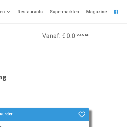
gen
Restaurants
Supermarkten
Magazine
Vanaf: € 0.0
VANAF
ng
huurder