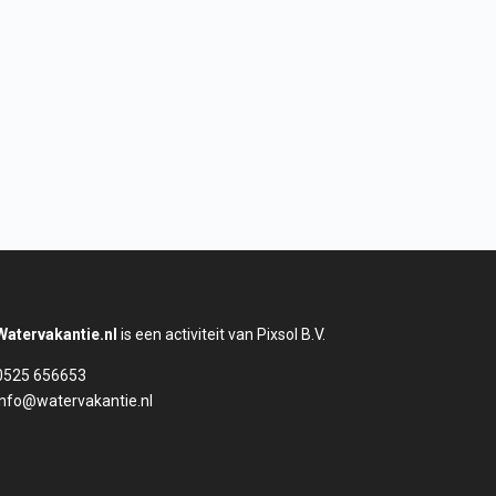
Watervakantie.nl
is een activiteit van Pixsol B.V.
0525 656653
info@watervakantie.nl