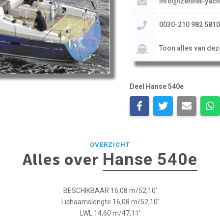
info@tzennet-yach
0030-210 982 5810
Toon alles van de
Deel Hanse 540e
OVERZICHT
Alles over
Hanse 540e
BESCHIKBAAR 16,08 m/52,10′
Lichaamslengte 16,08 m/52,10′
LWL 14,60 m/47,11′