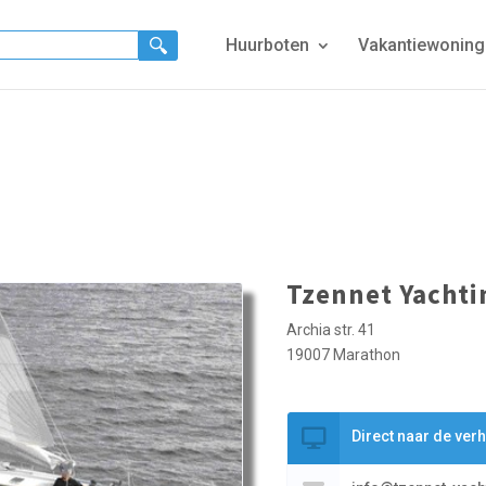
Huurboten
Vakantiewonin
Tzennet Yachti
Archia str. 41
19007 Marathon
Direct naar de ver