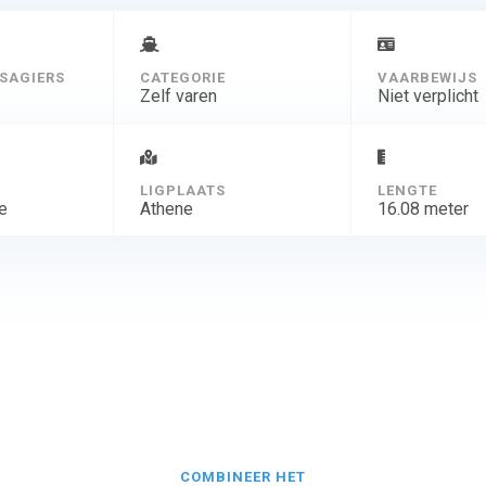
P 21,45 m/70,05′
E 6,50 m/21,4′
Ontwerp judel/vrolijk & co
SAGIERS
CATEGORIE
VAARBEWIJS
Interieur Hanse jachten Ontwerp
Zelf varen
Niet verplicht
D
LIGPLAATS
LENGTE
e
Athene
16.08 meter
COMBINEER HET