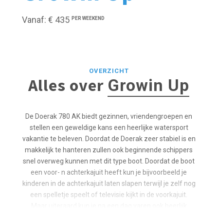
Vanaf: € 435
PER WEEKEND
OVERZICHT
Alles over
Growin Up
De Doerak 780 AK biedt gezinnen, vriendengroepen en
stellen een geweldige kans een heerlijke watersport
vakantie te beleven. Doordat de Doerak zeer stabiel is en
makkelijk te hanteren zullen ook beginnende schippers
snel overweg kunnen met dit type boot. Doordat de boot
een voor- n achterkajuit heeft kun je bijvoorbeeld je
kinderen in de achterkajuit laten slapen terwijl je zelf nog
een spelletje speelt of televisie kijkt in de voorkajuit.
Maar uiteraard kun je na een dag varen ook heerlijk
buiten zitten op het dek of aan de wal met de