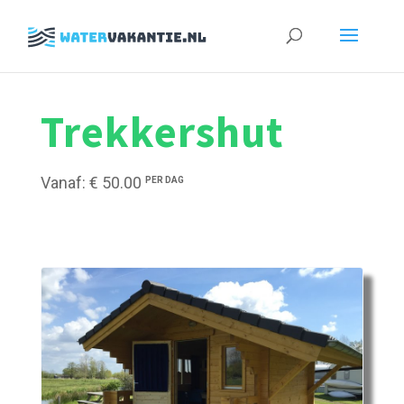
Zoeken
naar:
Trekkershut
Vanaf: € 50.00
PER DAG