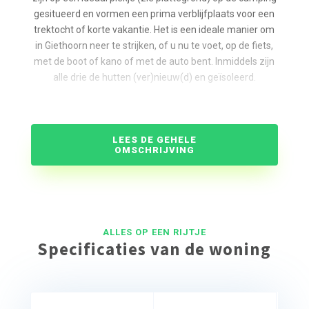
gesitueerd en vormen een prima verblijfplaats voor een
trektocht of korte vakantie. Het is een ideale manier om
in Giethoorn neer te strijken, of u nu te voet, op de fiets,
met de boot of kano of met de auto bent. Inmiddels zijn
alle drie de hutten (ver)nieuw(d) en geïsoleerd.
Een trekkershut biedt
vier bedden (een vijfde persoon kan, maar dan zorg
LEES DE GEHELE
dragen voor een eigen matras)
OMSCHRIJVING
een kooktoestel
zitgelegenheid
een lichtpunt
een wandcontactdoos
een heerlijk terras met picknicktafel
ALLES OP EEN RIJTJE
Let op! In de weekenden minimaal voor twee nachten te
Specificaties van de woning
boeken op vrijdag en zaterdag & honden zijn niet
toegestaan.
De hutten liggen nabij de sanitaire voorzieningen.