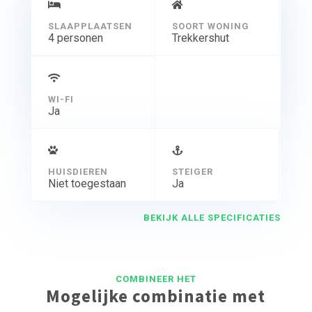
U dient zelf uw slaapzak mee te nemen.
Indien u met de auto bent, kunt u parkeren op 150 meter
SLAAPPLAATSEN
SOORT WONING
afstand van de ingang van camping d’Hof. Op de
4 personen
Trekkershut
camping staan bolderkarren gereed om de bagage te
vervoeren.
WI-FI
Ja
HUISDIEREN
STEIGER
Niet toegestaan
Ja
BEKIJK ALLE SPECIFICATIES
COMBINEER HET
Mogelijke combinatie met