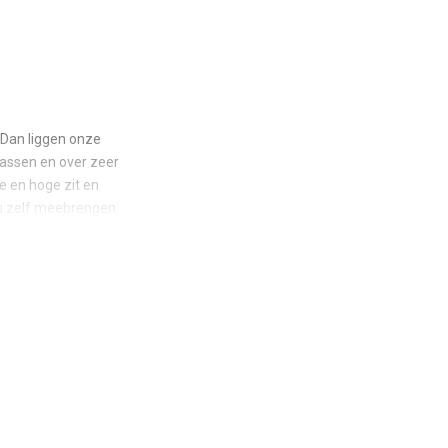
 Dan liggen onze
passen en over zeer
 en hoge zit en
u zelf meebrengen.