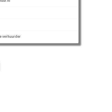
uur.nl
ze verhuurder