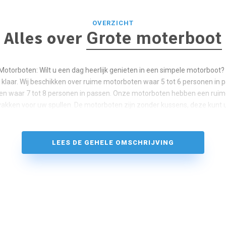
OVERZICHT
Alles over
Grote moterboot
 Motorboten: Wilt u een dag heerlijk genieten in een simpele motorboot?
klaar. Wij beschikken over ruime motorboten waar 5 tot 6 personen in 
en waar 7 tot 8 personen in passen. Onze motorboten hebben een ruime
akken voor uw spullen. De motorboten zijn zonder kussens, deze kunt 
LEES DE GEHELE OMSCHRIJVING