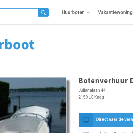
Huurboten
Vakantiewonin
rboot
Botenverhuur D
Julianalaan 44
2159 LC Kaag
Direct naar de ver