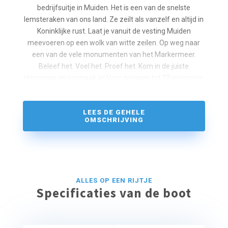
bedrijfsuitje in Muiden. Het is een van de snelste
lemsteraken van ons land. Ze zeilt als vanzelf en altijd in
Koninklijke rust. Laat je vanuit de vesting Muiden
meevoeren op een wolk van witte zeilen. Op weg naar
een van de vele monumenten van het Markermeer.
Beleef het. Voel het. Proef het. Kom in de juiste
stemming en vermaak je! Voor groepen tot 22 personen.
U kunt bij ons terecht voor een ochtend-, middag- of
avondprogramma.
LEES DE GEHELE
OMSCHRIJVING
ALLES OP EEN RIJTJE
Specificaties van de boot