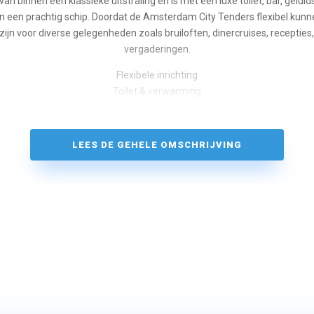
an binnen een klassieke uitstraling en is met een luxe toilet, bar, geluid
n een prachtig schip. Doordat de Amsterdam City Tenders flexibel kunn
 zijn voor diverse gelegenheden zoals bruiloften, dinercruises, recepties
vergaderingen.
Flexibele inrichting
Toilet & verwarming
Vaart 100% elektrisch
Muziekinstallatie en microfoon
Compleet ingerichte bar aan boord
LEES DE GEHELE OMSCHRIJVING
Borrelen & dineren
Zeer geschikt voor zakelijke grote groepen