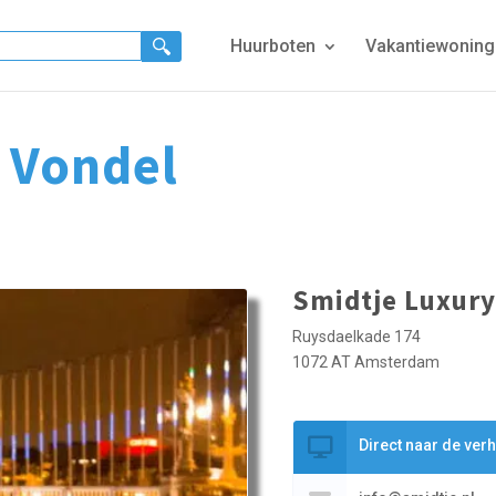
Huurboten
Vakantiewonin
 Vondel
Smidtje Luxur
Ruysdaelkade 174
1072 AT Amsterdam
Direct naar de ver