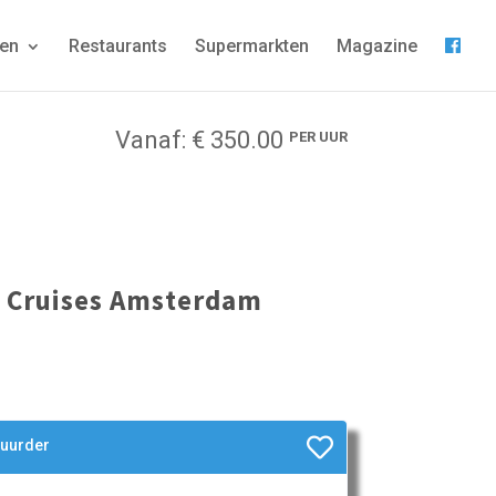
gen
Restaurants
Supermarkten
Magazine
Vanaf: € 350.00
PER UUR
y Cruises Amsterdam
huurder