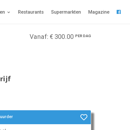
gen
Restaurants
Supermarkten
Magazine
Vanaf: € 300.00
PER DAG
ijf
huurder