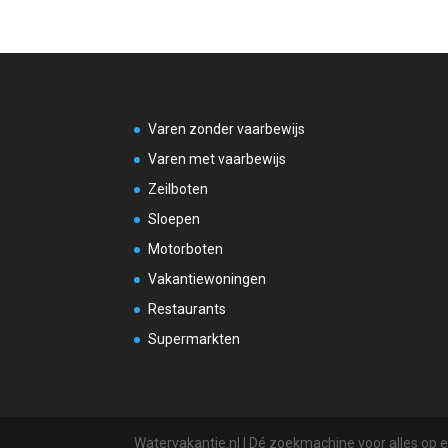
Varen zonder vaarbewijs
Varen met vaarbewijs
Zeilboten
Sloepen
Motorboten
Vakantiewoningen
Restaurants
Supermarkten
Watervakantie.nl | Dé zoekmachine voor alles op 