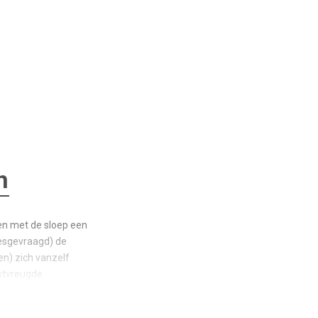
n
ren met de sloep een
desgevraagd) de
en) zich vanzelf
stvreugde.