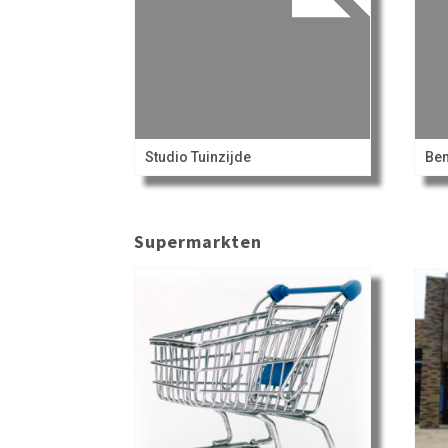
Studio Tuinzijde
Be
Supermarkten