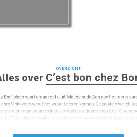
OVERZICHT
Alles over
C’est bon chez Bo
z Bon’-sloep vaart graag met u uit! Met de oude Bon aan het roer is va
ze om Vinkeveen vanaf het water te leren kennen. De kapitein vertelt (
tergronden maar waarschijnlijk vermaakt uw gezelschap (tot 10 person
oon. Onze lekkere hapjes en drankjes mee aan boord verhogen de fee