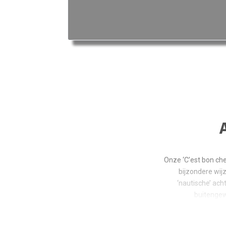
Onze ‘C’est bon che
bijzondere wij
‘nautische’ ach
buitengew