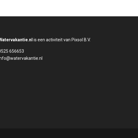
Watervakantie.nl
is een activiteit van Pixsol B.V.
0525 656653
info@watervakantie.nl