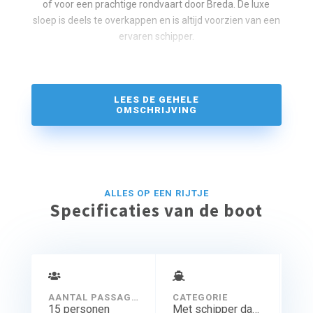
of voor een prachtige rondvaart door Breda. De luxe
sloep is deels te overkappen en is altijd voorzien van een
ervaren schipper.
De sloep is perfect voor een personeelsuitje,
vrijgezellenfeest, familiedag of vrienden uitje. Aan boord
kunnen wij een heerlijke lunch, diner of borrel verzorgen
LEES DE GEHELE
zodat uw gasten in alle gemakken worden voorzien.
OMSCHRIJVING
Tijdens de tocht kan onze gezellige schipper jullie het
nodige vertellen over de omgeving en de geschiedenis
van Breda. Ook is deze luxe sloep voorzien van een
ingebouwde geluidsinstallatie zodat jullie aan boord
kunnen genieten van jullie eigen muziek.
ALLES OP EEN RIJTJE
Specificaties van de boot
AANTAL PASSAGIERS
CATEGORIE
15 personen
Met schipper dagtocht