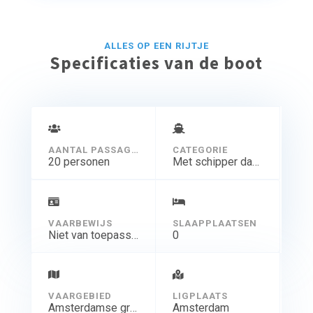
*verwarmde salonboot
*met een wc
ALLES OP EEN RIJTJE
*comfortabele bootkussens & dekens
Specificaties van de boot
*het dak van de salonboot kan helemaal open
*verlicht met bijzondere kroonluchters
AANTAL PASSAGIERS
CATEGORIE
20 personen
Met schipper dagtocht
VAARBEWIJS
SLAAPPLAATSEN
Niet van toepassing
0
VAARGEBIED
LIGPLAATS
Amsterdamse grachten
Amsterdam