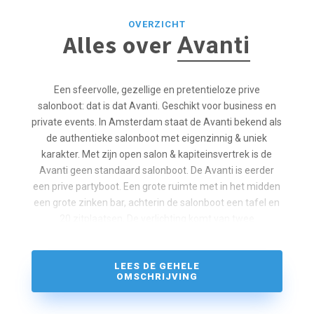
OVERZICHT
Alles over
Avanti
Een sfeervolle, gezellige en pretentieloze prive
salonboot: dat is dat Avanti. Geschikt voor business en
private events. In Amsterdam staat de Avanti bekend als
de authentieke salonboot met eigenzinnig & uniek
karakter. Met zijn open salon & kapiteinsvertrek is de
Avanti geen standaard salonboot. De Avanti is eerder
een prive partyboot. Een grote ruimte met in het midden
een grote zinken bar, achterin de salonboot een tafel en
20 zitplaatsen. De verlichting komt van twee
kroonluchters en geven de salonboot net dat ’tikje
anders dan anderen’ gevoel. De Avanti is ook heel
LEES DE GEHELE
geschikt voor een prive rondvaart tijdens het
OMSCHRIJVING
Amsterdam Light Festival Sail.
Kenmerken van de salonboot: