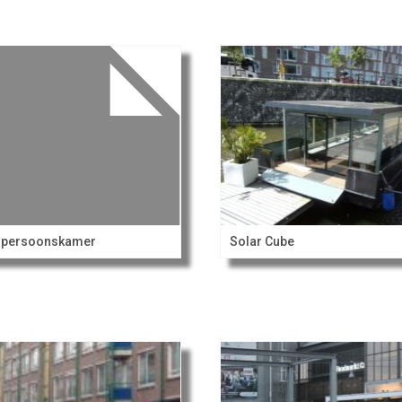
npersoonskamer
Solar Cube