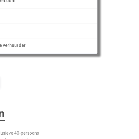
den.com
ze verhuurder
n
clusieve 40-persoons