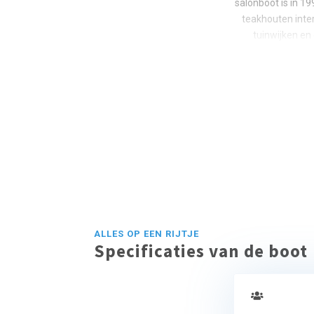
salonboot is in 1
teakhouten inte
tuinwijken en
ALLES OP EEN RIJTJE
Specificaties van de boot