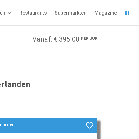
gen
Restaurants
Supermarkten
Magazine
Vanaf: € 395.00
PER UUR
erlanden
huurder