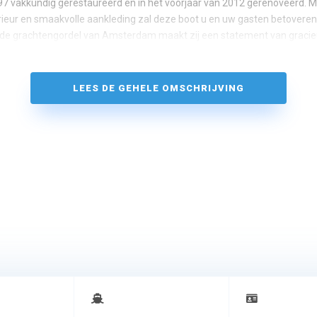
997 vakkundig gerestaureerd en in het voorjaar van 2012 gerenoveerd. M
rieur en smaakvolle aankleding zal deze boot u en uw gasten betoveren
 de grachtengordel van Amsterdam maakt zij een statement van gracie
LEES DE GEHELE OMSCHRIJVING