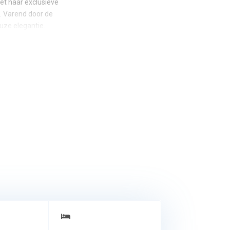
et haar exclusieve
. Varend door de
uze elegantie.