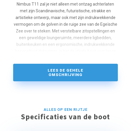
Nimbus T11 zal je niet alleen met ontzag achterlaten
met zijn Scandinavische, futuristische, strakke en
artistieke ontwerp, maar ook met zijn indrukwekkende
vermogen om de golven in de ruige zee van de Egeïsche
Zee over te steken. Met verstelbare zitopstellingen en
een geweldige loungeruimte, meerdere ligbedden,
buitenkeuken en een ergonomische, indrukwekkende
hoeveelheid dekruimte, is het de ideale boot voor lange
dagtochten rond de Griekse eilanden.
Nimbus T11 is de perfecte boot voor ondiepe zeeën
LEES DE GEHELE
OMSCHRIJVING
dankzij de buitenboordmotoren en biedt een gemakkelijk
leven op zee, met alle gemakken van een grote boot…
ALLES OP EEN RIJTJE
Specificaties van de boot