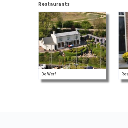
Restaurants
De Werf
Res