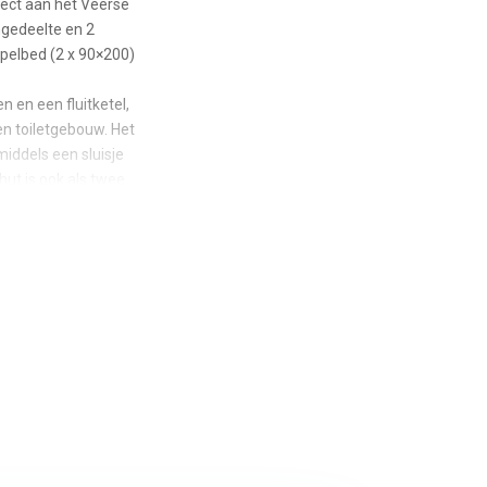
rect aan het Veerse
ngedeelte en 2
pelbed (2 x 90×200)
n en een fluitketel,
en toiletgebouw. Het
middels een sluisje
hut is ook als twee