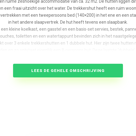
een ruime zeshoekige accommodatie van ca. 32 m2. De hutten liggen di
n een fraai uitzicht over het water. De trekkershut heeft een ruim woo
vertrekken met een tweepersoons bed (140×200) in het ene en een sta
in het andere slaapvertrek. De hut heeft tevens een slaapbank.
en kleine koelkast, een gasstel en een basis-set servies, bestek, panne
uches, toiletten en een watertappunt bevinden zich in het naastgeleg
t over 3 enkele trekkershutten en 1 dubbele hut. Hier zijn twee hutten 
en en zo ontstaat eigenlijk een 8-persoons hut. Deze laatste ‘dubbele’ 
enkele hutten te boeken.
LEES DE GEHELE OMSCHRIJVING