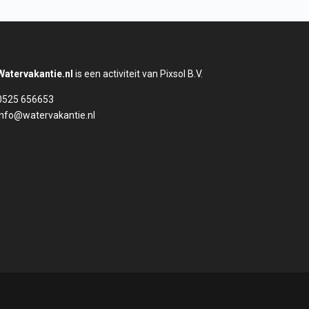
Watervakantie.nl
is een activiteit van Pixsol B.V.
0525 656653
info@watervakantie.nl