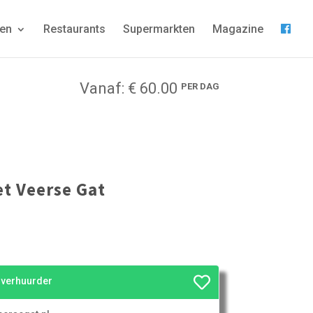
gen
Restaurants
Supermarkten
Magazine
Vanaf: € 60.00
PER DAG
et Veerse Gat
e verhuurder