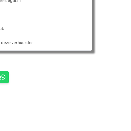
ersegat.nl
ok
n deze verhuurder