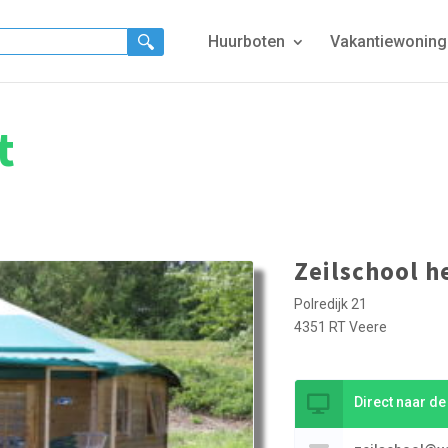
Huurboten
Vakantiewonin
t
Zeilschool h
Polredijk 21
4351 RT Veere
Direct naar d