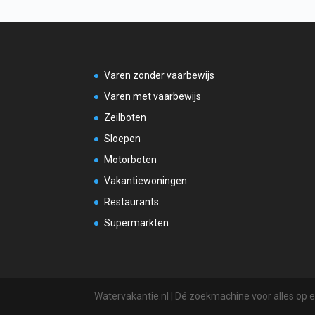
Varen zonder vaarbewijs
Varen met vaarbewijs
Zeilboten
Sloepen
Motorboten
Vakantiewoningen
Restaurants
Supermarkten
Watervakantie.nl | Dé zoekmachine voor alles op 