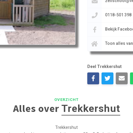
zeilschool@ve
0118-501 398
Bekijk Facebo
Toon alles va
Deel Trekkershut
OVERZICHT
Alles over
Trekkershut
Trekkershut