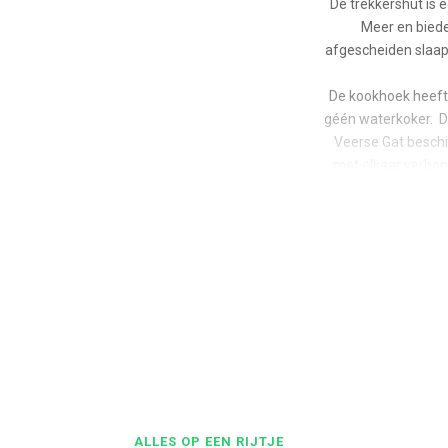
De trekkershut is 
Meer en biede
afgescheiden slaap
De kookhoek heeft e
géén waterkoker. Do
Veerse Gat beschik
met elkaar verbond
ALLES OP EEN RIJTJE