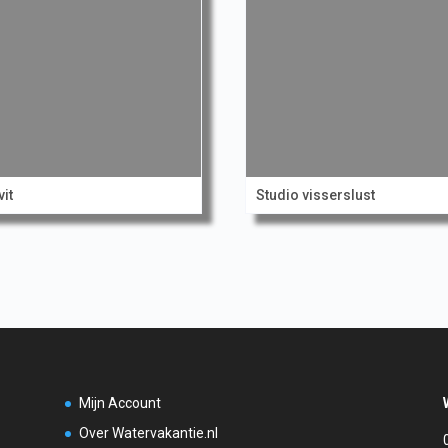
vit
Studio visserslust
Mijn Account
Over Watervakantie.nl