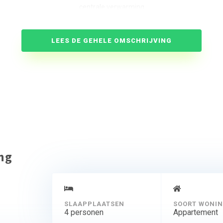
centrale verwarming
tuintafel, 3 of 4 tuinstoelen met kussens en parasol
2 m² grote terras aan het water heeft u zon van zonopkomst tot ongeve
LEES DE GEHELE OMSCHRIJVING
 voor uw terras ligt, kunt u direct naar onze kleinschalige jachthaven en
vissteiger.
ing
SLAAPPLAATSEN
SOORT WONI
4 personen
Appartement