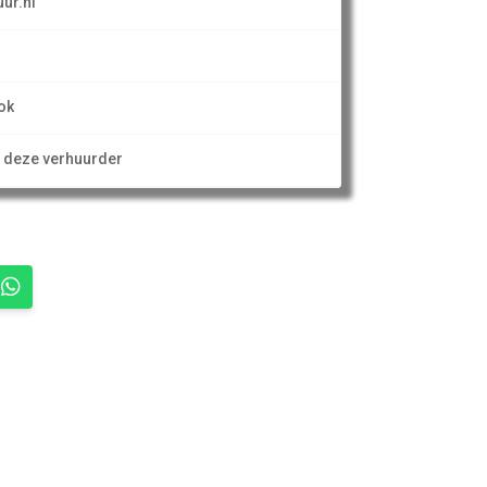
ur.nl
ok
n deze verhuurder