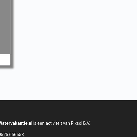
Watervakantie.nl
is een activiteit van Pixsol B.V.
0525 656653