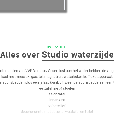
OVERZICHT
Alles over
Studio waterzijde
rtementen van VVP Verhuur/Visserslust aan het water hebben de volge
lkast met vriesvak, gasstel, magnetron, waterkoker, koffiezetapparaat,
ersoonsbedden plus een (slaap)bank of 2 eenpersoonsbedden en een
eettafel met 4 stoelen
salontafel
linnenkast
tv (satelliet)
doucheruimte met douche, wastafel en toilet