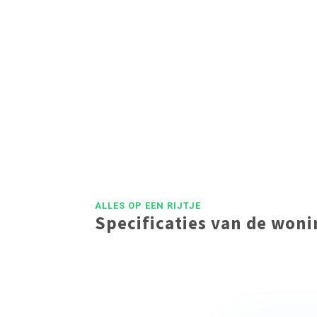
Op het ca. 1
Via de steiger die
ALLES OP EEN RIJTJE
Specificaties van de won