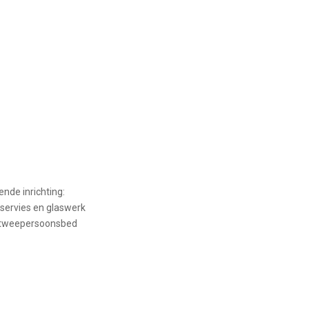
nde inrichting:
 servies en glaswerk
 tweepersoonsbed