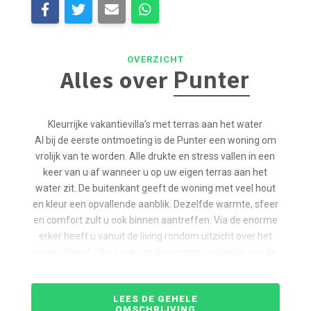
OVERZICHT
Alles over
Punter
Kleurrijke vakantievilla’s met terras aan het water
Al bij de eerste ontmoeting is de Punter een woning om
vrolijk van te worden. Alle drukte en stress vallen in een
keer van u af wanneer u op uw eigen terras aan het
water zit. De buitenkant geeft de woning met veel hout
en kleur een opvallende aanblik. Dezelfde warmte, sfeer
en comfort zult u ook binnen aantreffen. Via de enorme
erker heeft u vanuit de living rondom uitzicht over het
water. Vanuit elke hoek van de woning en tijdstip van de
dag is het prachtige uitzicht anders. Geniet van de
kleurenpracht en weerspiegeling van zonsopkomsten op
LEES DE GEHELE
en -ondergangen op het water. De Punters voor 4
OMSCHRIJVING