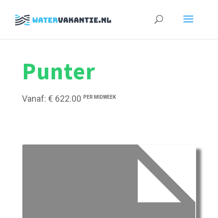
Zoeken
naar:
Punter
Vanaf: € 622.00
PER MIDWEEK