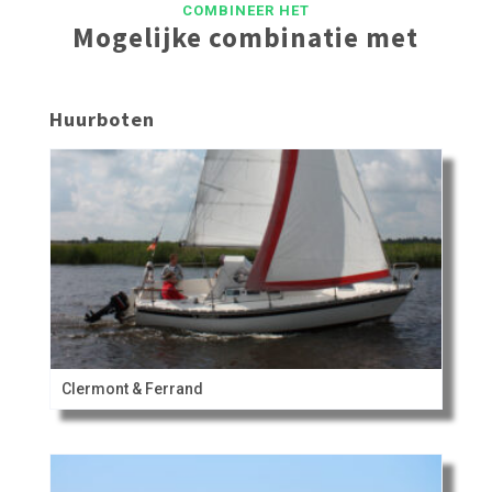
COMBINEER HET
Het Toppunt en JFT Watersport zijn aangesloten bij de
Mogelijke combinatie met
HISWA-RECRON.
De voorwaarden van deze vereniging worden
gehanteerd.
Huurboten
Clermont & Ferrand