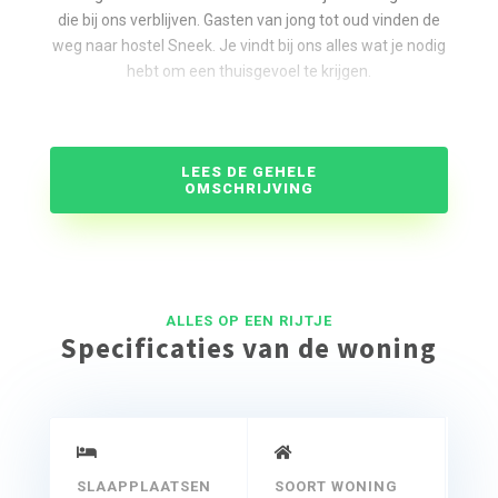
die bij ons verblijven. Gasten van jong tot oud vinden de
weg naar hostel Sneek. Je vindt bij ons alles wat je nodig
hebt om een thuisgevoel te krijgen.
Ons hostel heeft een keuken, badkamers, woonkamer
met tv, gedeelde slaapvertrekken en privékamers. Een
hostel is anders dan een hotel. Het verschil is, naast de
LEES DE GEHELE
prijs, een huiselijker gevoel waarbij je meer interactie
OMSCHRIJVING
tussen reizigers hebt, bijvoorbeeld in
gemeenschappelijke ruimtes.
WAT VOOR SOORT KAMERS HEEFT HOSTEL SNEEK?
ALLES OP EEN RIJTJE
Slaapzaal
Specificaties van de woning
Hostel Sneek heeft “dorm rooms” – letterlijk vertaald
‘slaapzalen’ – die je deelt met andere reizigers en
privékamers. Hostel Sneek heeft 4 dorm rooms, met een
gedeelde badkamer op de gang. Deze kamers zijn
voorzien van stapelbedden en lage bedden. Er
zijn slaapzalen voor 4 personen en een slaapzaal voor 8
SLAAPPLAATSEN
SOORT WONING