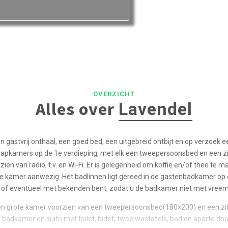
OVERZICHT
Alles over
Lavendel
 gastvrij onthaal, een goed bed, een uitgebreid ontbijt en op verzoek 
aapkamers op de 1e verdieping, met elk een tweepersoonsbed en een zit
zien van radio, t.v. en Wi-Fi. Er is gelegenheid om koffie en/of thee te m
de kamer aanwezig. Het badlinnen ligt gereed in de gastenbadkamer op
en of eventueel met bekenden bent, zodat u de badkamer niet met vreem
een grote kamer voorzien van een tweepersoonsbed(180×200) en een zit
 badkamer en suite met toilet, bidet, twee wastafels, bad en aparte do