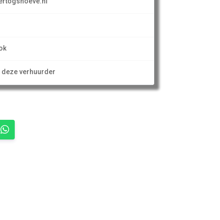
ertogshoeve.nl
ok
n deze verhuurder