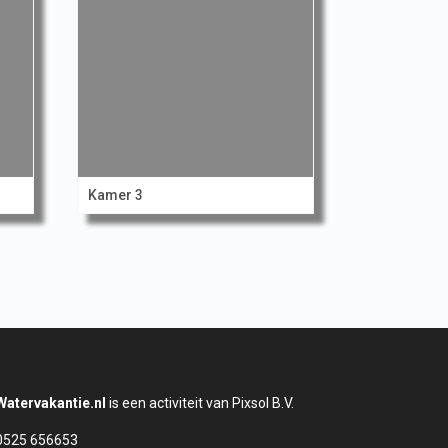
Kamer 3
Watervakantie.nl
is een activiteit van Pixsol B.V.
0525 656653