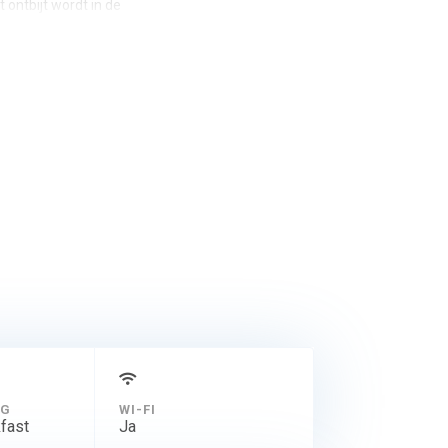
ontbijt wordt in de
NG
WI-FI
fast
Ja