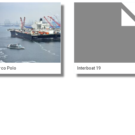
rco Polo
Interboat 19