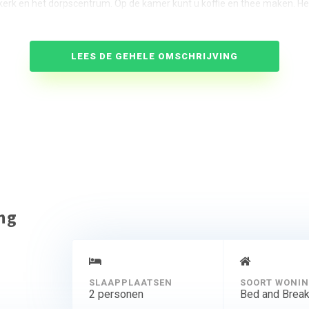
kerk en het dorpscentrum. Op de kamer kunt u koffie en thee maken. Het 
keuken geserveerd bij de AGA.
LEES DE GEHELE OMSCHRIJVING
ing
SLAAPPLAATSEN
SOORT WONI
2 personen
Bed and Break