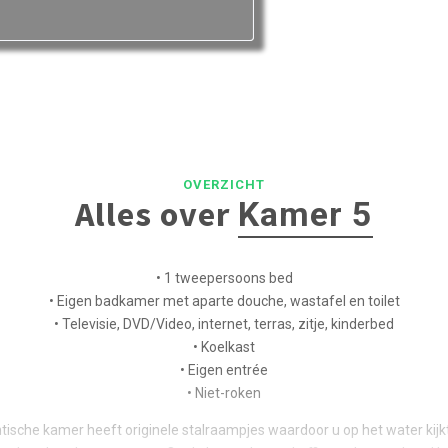
OVERZICHT
Alles over
Kamer 5
• 1 tweepersoons bed
• Eigen badkamer met aparte douche, wastafel en toilet
• Televisie, DVD/Video, internet, terras, zitje, kinderbed
• Koelkast
• Eigen entrée
• Niet-roken
ische kamer heeft originele stalraampjes waardoor u op het water kijkt,