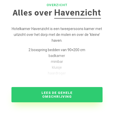
OVERZICHT
Alles over
Havenzicht
Hotelkamer Havenzicht is een tweepersoons kamer met
uitzicht over het dorp met de molen en over de ‘kleine’
haven.
2 boxspring bedden van 90×200 cm
badkamer
minibar
kluisje
haardroger
flatscreen tv
gratis WIFI internet
waterkoker
LEES DE GEHELE
OMSCHRIJVING
airconditioning
28 m²
het is mogelijk een extra bed te plaatsen