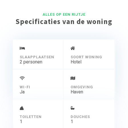
het is mogelijk een kinderbed te plaatsen
Senseo koffiemachine
ALLES OP EEN RIJTJE
Specificaties van de woning
SLAAPPLAATSEN
SOORT WONING
2 personen
Hotel
WI-FI
OMGEVING
Ja
Haven
TOILETTEN
DOUCHES
1
1