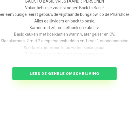
BACK TO BASIC VRIJSTAAND 5 PERSONEN
Vakantiehuisje zoals vroeger! Back to Basic!
ér eenvoudige, eerst gebouwde vrijstaande bungalow, op de Pharshoe
Alles gelijkvloers en back to basic.
Kamer met zit- en eethoek en kabel tv.
Basic keuken met koelkast en warm water geiser en CV.
 Slaapkamers, 2 met 2 eenpersoonsbedden en 1 met 1 eenpersoonsbe
Wastafel met alleen koud water! Kledingkast.
Zéér eenvoudige douchebak en apart toilet.
Terras met tuinmeubels, wel veel privacy door hoge haag om het terras
Wifi is beperkt in deze bungalows.
LEES DE GEHELE OMSCHRIJVING