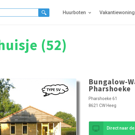
Huurboten
Vakantiewonin
uisje (52)
Bungalow-Wa
Pharshoeke
Pharshoeke 61
8621 CW Heeg
Direct naar d