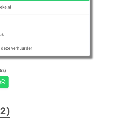
eke.nl
ok
n deze verhuurder
(52)
52)