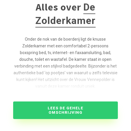
Alles over
De
Zolderkamer
Onder de nok van de boerderij ligt de knusse
Zolderkamer met een comfortabel 2-persoons
boxspring bed, tv, internet- en faxaansluiting, bad,
douche, toilet en wastafel. De kamer staat in open
verbinding met een stijlvol badgedeelte. Bijzonder is het
authentieke bad ‘op pootjes’ van waaruit u zelfs televisie
kunt kijken! Het uitzicht over de Vrouw Vennepolder is
vanuit deze kamer ronduit uniek.
LEES DE GEHELE
OMSCHRIJVING