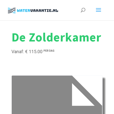
Zoeken
naar:
De Zolderkamer
Vanaf: € 115.00
PER DAG