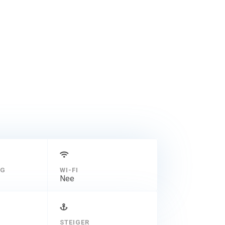
NG
WI-FI
Nee
STEIGER