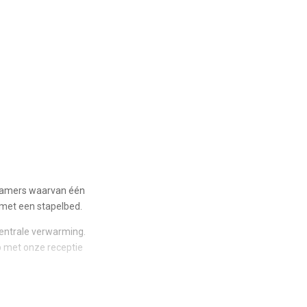
apkamers waarvan één
met een stapelbed.
entrale verwarming.
op met onze receptie