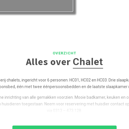
OVERZICHT
Alles over
Chalet
erij chalets, ingericht voor 6 personen. HC01, HC02 en HC03. Drie sla
onsbed, één met twee éénpersoonsbedden en de laatste slaapkamer 
ne inrichting van alle gemakken voorzien. Mooie badkamer, keuken en c
ijn huisdieren toegestaan. Neem voor reservering met huisdier contact 
via 0313 – 473 128.