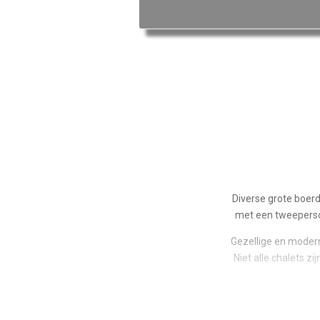
Diverse grote boerd
met een tweeperso
Gezellige en moder
Niet alle chalets z