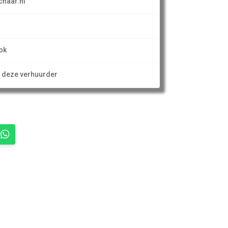
haar.nl
ok
n deze verhuurder