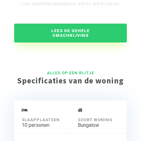
Luxe ingerichte woonkamer met tv, dvd en stereo
installatie.
Schuifpui naar terras
Volledig ingerichte open keuken met magnetron en
LEES DE GEHELE
vaatwasser
OMSCHRIJVING
Een slaapkamer
Badkamer met douche en wastafel
Toilet
Bergruimte
Verdieping
ALLES OP EEN RIJTJE
Specificaties van de woning
Vier slaapkamers
Afmeting alle bedden (90 x 200)
Luxe ingerichte badkamer met 2 wastafels, toilet en
ligbad
SLAAPPLAATSEN
SOORT WONING
10 personen
Bungalow