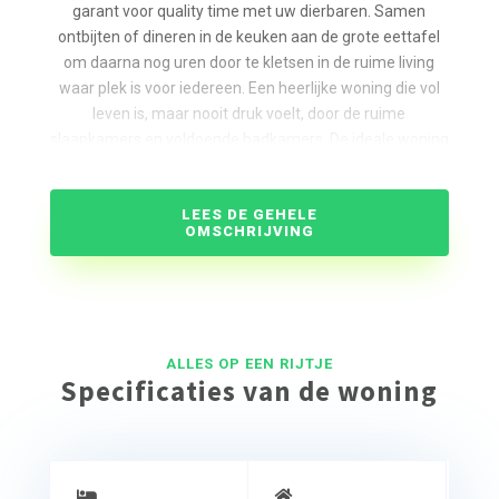
garant voor quality time met uw dierbaren. Samen
ontbijten of dineren in de keuken aan de grote eettafel
om daarna nog uren door te kletsen in de ruime living
waar plek is voor iedereen. Een heerlijke woning die vol
leven is, maar nooit druk voelt, door de ruime
slaapkamers en voldoende badkamers. De ideale woning
voor grote gezinnen of vriendengroepen.
De Beulaker is standaard uitgevoerd als Luxe, met maar
LEES DE GEHELE
liefst drie badkamers. Deze woning is ook te boeken als
OMSCHRIJVING
Luxe Wellness woning. In deze woningen is één
badkamer vervangen door een sauna.
ALLES OP EEN RIJTJE
Specificaties van de woning