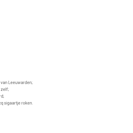
m van Leeuwarden;
zelf;
rd;
cq sigaartje roken.