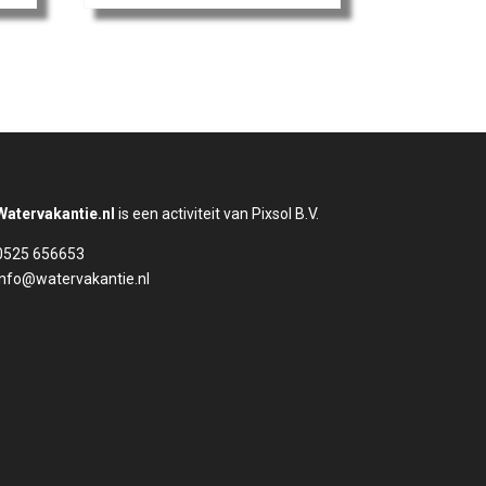
Watervakantie.nl
is een activiteit van Pixsol B.V.
0525 656653
info@watervakantie.nl