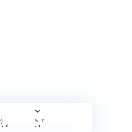
NG
WI-FI
fast
Ja