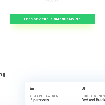
televisie
Zitkamer
senseo
gekoelde dranken
LEES DE GEHELE OMSCHRIJVING
radio
spelletjes
tijdschriften
Badkamer
wastafel
douche
toilet
Dakterras
tafel
stoelen
ing
parasol
Extra kinderstoel
kinderbed
mogelijkheid tot uitbreiding derde persoon
SLAAPPLAATSEN
SOORT WONI
draadloos internet
2 personen
Bed and Break