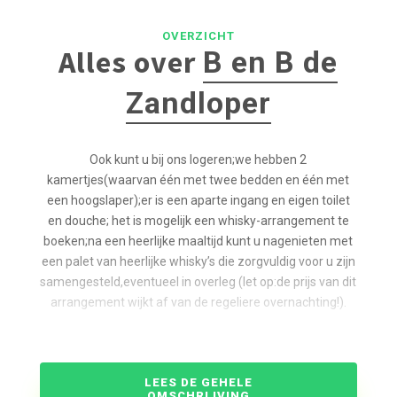
OVERZICHT
Alles over
B en B de
Zandloper
Ook kunt u bij ons logeren;we hebben 2
kamertjes(waarvan één met twee bedden en één met
een hoogslaper);er is een aparte ingang en eigen toilet
en douche; het is mogelijk een whisky-arrangement te
boeken;na een heerlijke maaltijd kunt u nagenieten met
een palet van heerlijke whisky’s die zorgvuldig voor u zijn
samengesteld,eventueel in overleg (let op:de prijs van dit
arrangement wijkt af van de regeliere overnachting!).
Het ontbijt wordt geserveerd in de expositieruimte maar
desgewenst kunt u,in overleg,ook op uw kamer het
ontbijt gebruiken, bijv. in geval u ’s morgens zeer vroeg
LEES DE GEHELE
OMSCHRIJVING
wilt vertrekken.