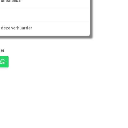
rumsneek.nl
n deze verhuurder
mer