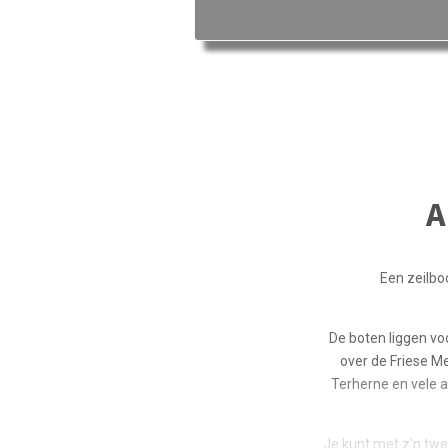
A
Een zeilbo
De boten liggen vo
over de Friese M
Terherne en vele a
Je kunt met z’n tw