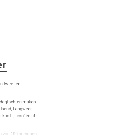
er
en twee- en
ie dagtochten maken
udsend, Langweer,
 kan bij ons één of
p van 100 personen.