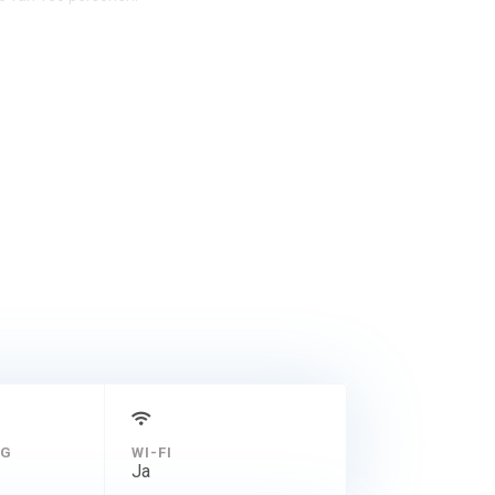
me maaltijd of een
NG
WI-FI
Ja