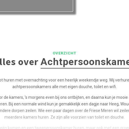
OVERZICHT
lles over
Achtpersoonskam
ot huren met overnachting voor een heerlijk weekendje weg. Wij verhur
achtpersoonskamers alle met eigen douche, toilet en wifi.
or de kamers, ’s morgens even bij ons ontbijten, en daarna kun je moo
eren. Bij een normale wind kun je gemakkelijk een dagje naar Heeg, Wo
ndere dorpen zeilen. Wie een paar dagen over de Friese Meren wil zeilen
meerdere kamers huren. Ze zijn alle voorzien van toilet en douche.
eeën komen en een tweepersoonskamer huren, maar ook met een groe