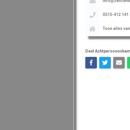
info@zeilcent
0515-412 141
Toon alles va
Deel Achtpersoonska