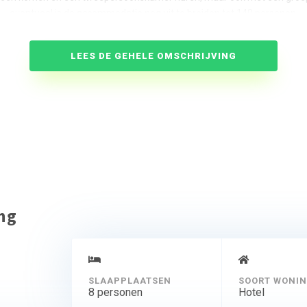
eventueel is de accommodatie nog uit te breiden tot 140 personen.
en wij ook het ontbijt, eventueel de lunch of een lunchpakket, een war
barbecue.
LEES DE GEHELE OMSCHRIJVING
ing
SLAAPPLAATSEN
SOORT WONI
8 personen
Hotel