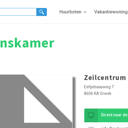
Huurboten
Vakantiewonin
onskamer
Zeilcentrum 
Eeltjebaasweg 7
8606 KA Sneek
Direct naar d