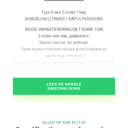
Type 6 dex 2 onder 1 kap.
BUNGALOW (2 ONDER 1 KAP) 6 PERSOONS
MOOIE VAKANTIEWONING MET RUIME TUIN
2 onder een dak, gelijkvloers.
Kamer met zit- en eethoek.
Open keuken met een nieuwe grote koelkast en
gasfornuis met oven.
2 slaapkamers met 2 eenpersoons boxspring bedden. 1
slaapkamer met een stapelbed. Op alle slaapkamers een
wastafel en kledingkast.
Aparte douche en toilet.
LEES DE GEHELE
OMSCHRIJVING
Berging.
Terras met tuinmeubelen.
Kabel tv en gratis internet
Nr. 35, 36, 37 en 38 liggen aan een speeltuin.
ALLES OP EEN RIJTJE