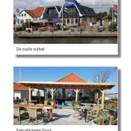
De oude vishal
Eetcafe tante Sjuul