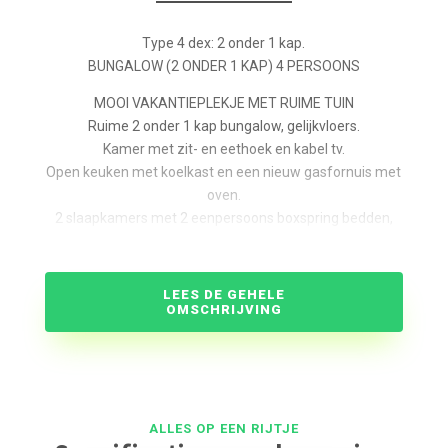
Type 4 dex: 2 onder 1 kap.
BUNGALOW (2 ONDER 1 KAP) 4 PERSOONS
MOOI VAKANTIEPLEKJE MET RUIME TUIN
Ruime 2 onder 1 kap bungalow, gelijkvloers.
Kamer met zit- en eethoek en kabel tv.
Open keuken met koelkast en een nieuw gasfornuis met
oven.
2 slaapkamers met 2 eenpersoons boxspring bedden,
wastafel en kledingkast.
Aparte douche en toilet.
Berging. Terras met tuinmeubelen.
LEES DE GEHELE
OMSCHRIJVING
Gratis internet.
ALLES OP EEN RIJTJE