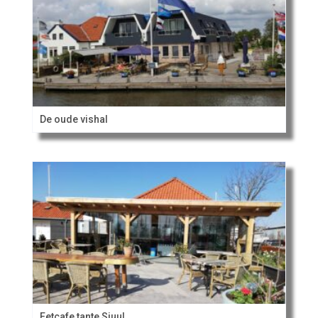
De oude vishal
Eetcafe tante Sjuul