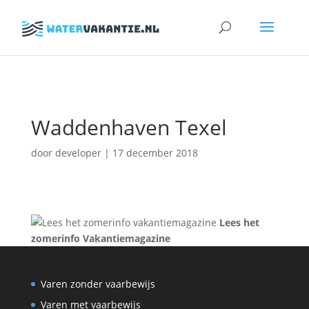
Zoeken
naar:
Waddenhaven Texel
door
developer
|
17 december 2018
Lees het
zomerinfo Vakantiemagazine
Varen zonder vaarbewijs
Varen met vaarbewijs