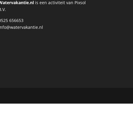
Watervakantie.nl
is een activiteit van Pixsol
B.V.
0525 656653
info@watervakantie.nl