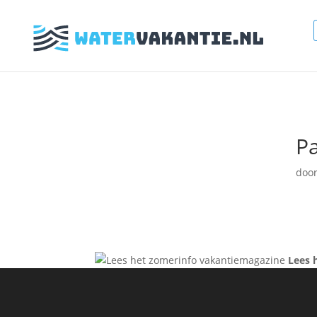
Pa
doo
Lees 