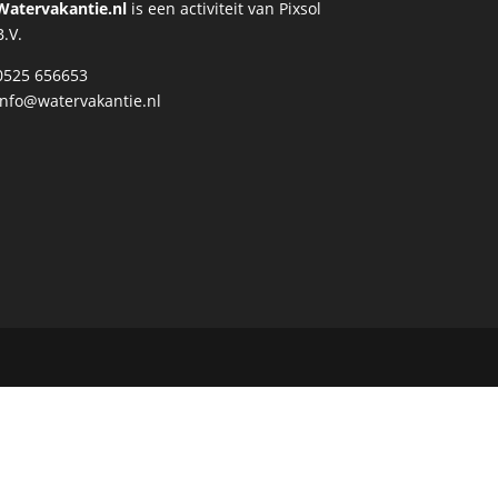
Watervakantie.nl
is een activiteit van Pixsol
B.V.
0525 656653
info@watervakantie.nl