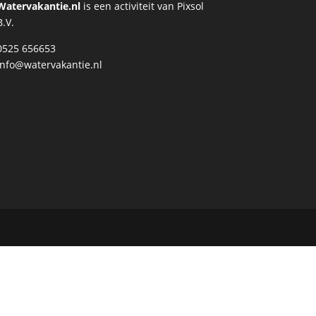
Watervakantie.nl
is een activiteit van Pixsol
B.V.
0525 656653
info@watervakantie.nl