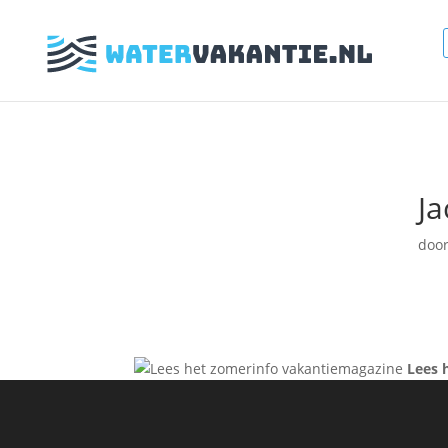
Ja
doo
Lees 