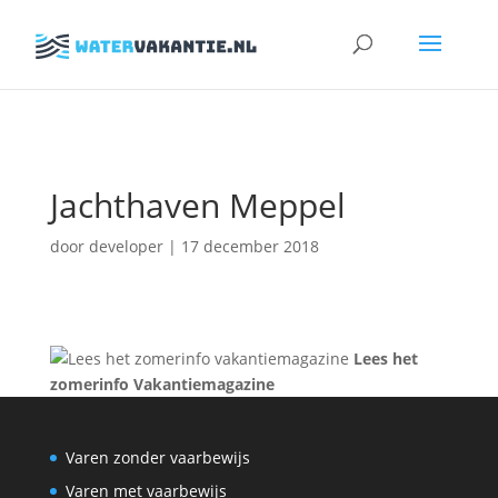
Zoeken
naar:
Jachthaven Meppel
door
developer
|
17 december 2018
Lees het
zomerinfo Vakantiemagazine
Varen zonder vaarbewijs
Varen met vaarbewijs