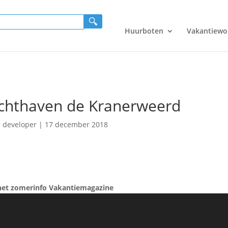
Huurboten
Vakantiewo
achthaven de Kranerweerd
r
developer
|
17 december 2018
het zomerinfo Vakantiemagazine