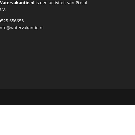
Watervakantie.nl
is een activiteit van Pixsol
B.V.
0525 656653
info@watervakantie.nl