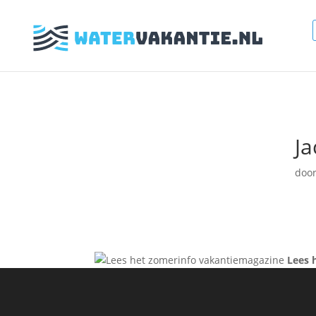
J
doo
Lees 