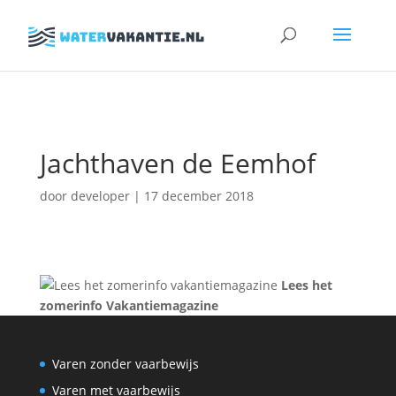
Zoeken
naar:
Jachthaven de Eemhof
door
developer
|
17 december 2018
Lees het
zomerinfo Vakantiemagazine
Varen zonder vaarbewijs
Varen met vaarbewijs